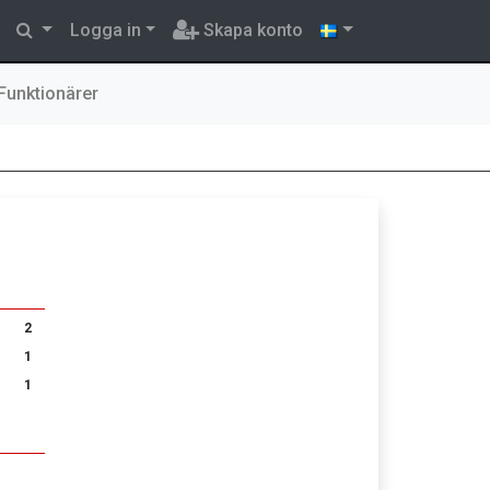
Logga in
Skapa konto
Funktionärer
2
1
1