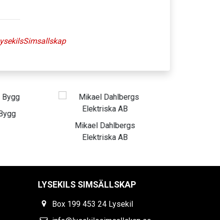
ysekilsSimsallskap
kael Dahlbergs
LD Konsult & Redovisning
Elektriska AB
AB
LYSEKILS SIMSÄLLSKAP
Box 199 453 24 Lysekil