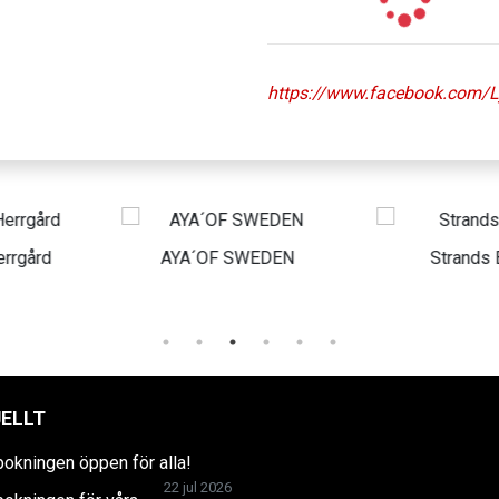
https://www.facebook.com/L
A´OF SWEDEN
Strands Bygg
Mi
ELLT
bokningen öppen för alla!
22 jul 2026