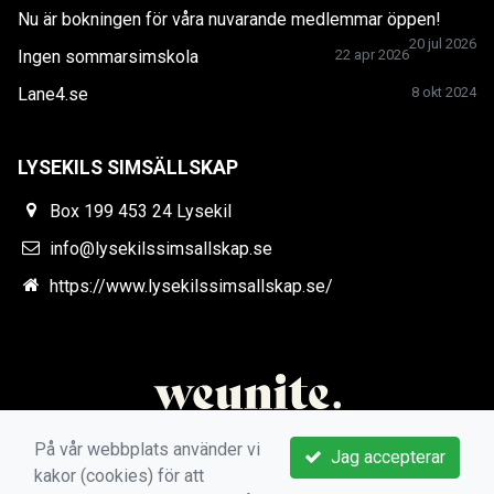
Nu är bokningen för våra nuvarande medlemmar öppen!
20 jul 2026
Ingen sommarsimskola
22 apr 2026
Lane4.se
8 okt 2024
LYSEKILS SIMSÄLLSKAP
Box 199 453 24 Lysekil
info@lysekilssimsallskap.se
https://www.lysekilssimsallskap.se/
På vår webbplats använder vi
Jag accepterar
kakor (cookies) för att