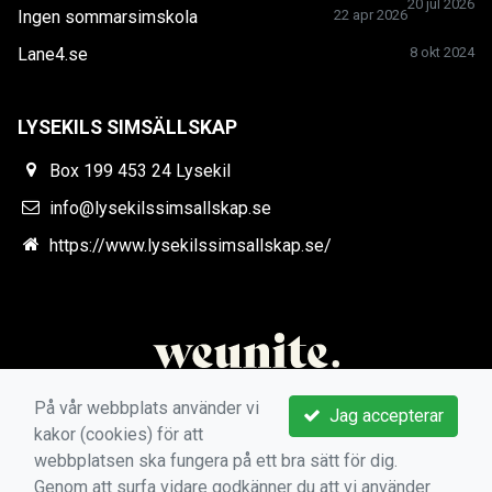
20 jul 2026
Ingen sommarsimskola
22 apr 2026
Lane4.se
8 okt 2024
LYSEKILS SIMSÄLLSKAP
Box 199 453 24 Lysekil
info@lysekilssimsallskap.se
https://www.lysekilssimsallskap.se/
På vår webbplats använder vi
Jag accepterar
kakor (cookies) för att
webbplatsen ska fungera på ett bra sätt för dig.
Genom att surfa vidare godkänner du att vi använder